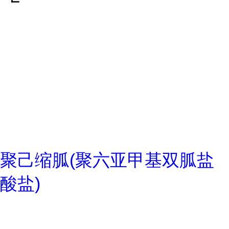
聚己缩胍(聚六亚甲基双胍盐
酸盐)