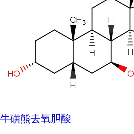
牛磺熊去氧胆酸