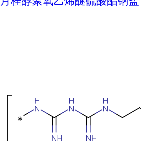
月桂醇聚氧乙烯醚硫酸酯钠盐