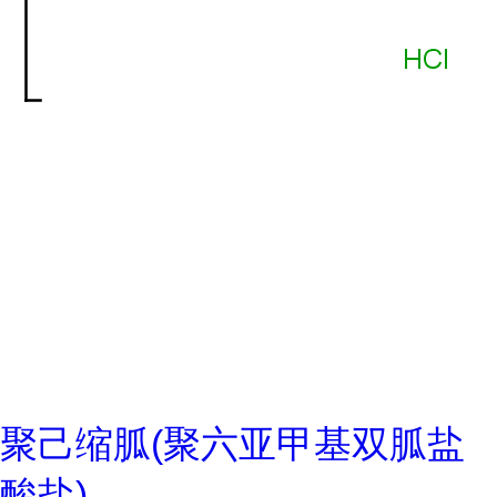
聚己缩胍(聚六亚甲基双胍盐
酸盐)