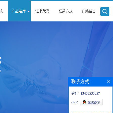
态
产品展厅
证书荣誉
联系方式
在线留言
联系方式
手机：
13458535857
Q Q：