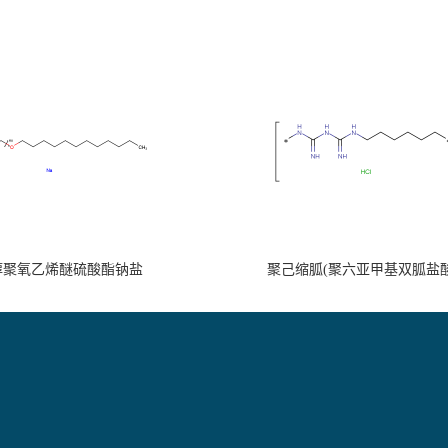
醇聚氧乙烯醚硫酸酯钠盐
聚己缩胍(聚六亚甲基双胍盐酸