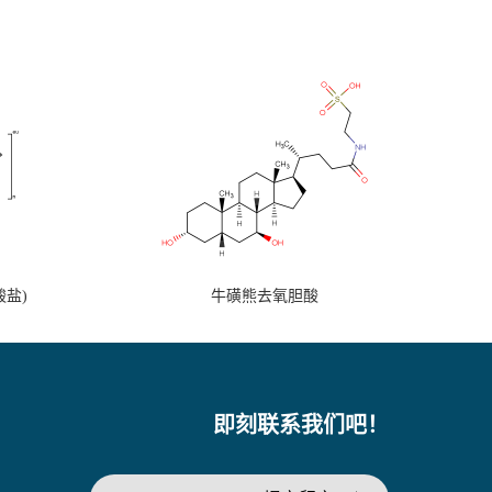
盐)
牛磺熊去氧胆酸
即刻联系我们吧！