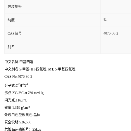
包装规格
%
纯度
4076-36-2
CAS编号
别名
中文名称:甲基四唑
中文别名:5-甲基-1H-四氮唑; MT; 5-甲基四氮唑
CAS No:4076-36-2
2
4
4
分子式:C
H
N
沸点:233.3ºC at 760 mmHg
闪光点:116.7ºC
3
密度:1.319 g/cm
外观白色至淡黄色 晶体
安全说明:S26;S36
危险品运输编号：25kgs