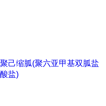
聚己缩胍(聚六亚甲基双胍盐
酸盐)