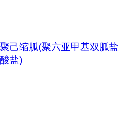
聚己缩胍(聚六亚甲基双胍盐
酸盐)