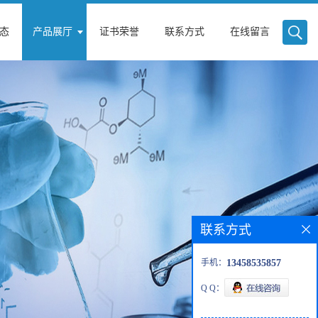
态
产品展厅
证书荣誉
联系方式
在线留言
联系方式
手机：
13458535857
Q Q：