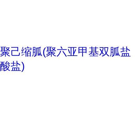
聚己缩胍(聚六亚甲基双胍盐
酸盐)