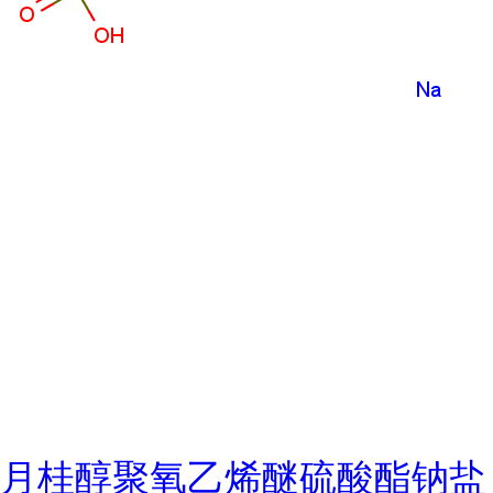
月桂醇聚氧乙烯醚硫酸酯钠盐