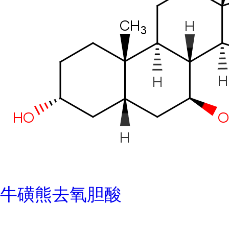
牛磺熊去氧胆酸