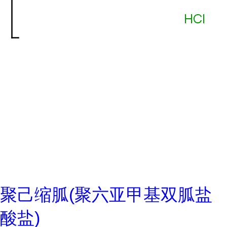
聚己缩胍(聚六亚甲基双胍盐
酸盐)