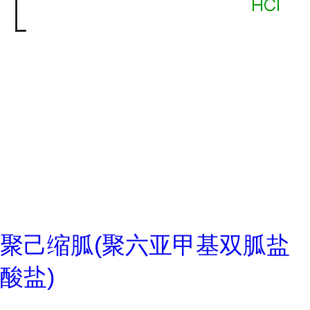
聚己缩胍(聚六亚甲基双胍盐
酸盐)