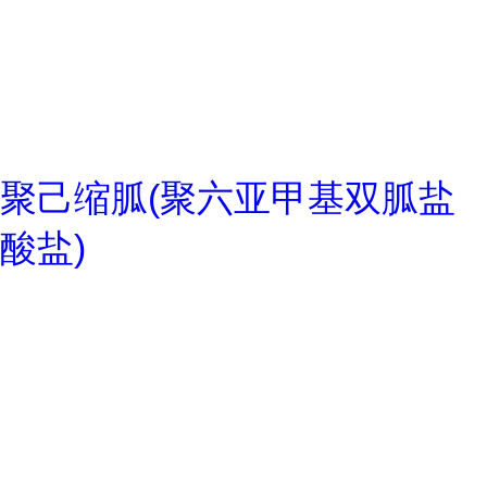
聚己缩胍(聚六亚甲基双胍盐
酸盐)