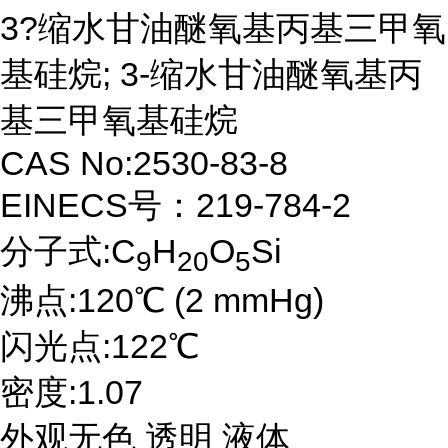
3?缩水甘油醚氧基丙基三甲氧
基硅烷; 3-缩水甘油醚氧基丙
基三甲氧基硅烷
CAS No:2530-83-8
EINECS号：219-784-2
分子式:C
H
O
Si
9
20
5
沸点:120℃ (2 mmHg)
闪光点:122℃
密度:1.07
外观无色 透明 液体