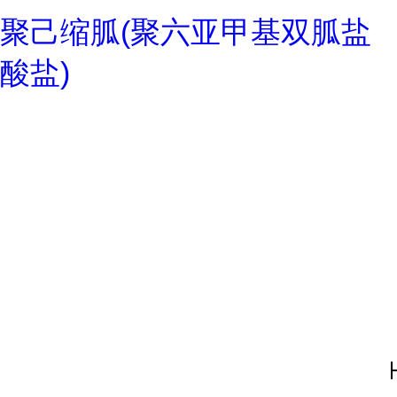
聚己缩胍(聚六亚甲基双胍盐
酸盐)