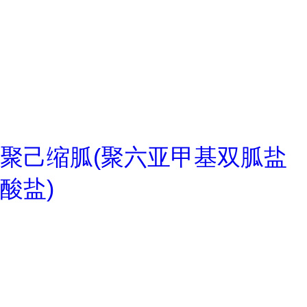
聚己缩胍(聚六亚甲基双胍盐
酸盐)