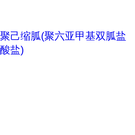
聚己缩胍(聚六亚甲基双胍盐
酸盐)