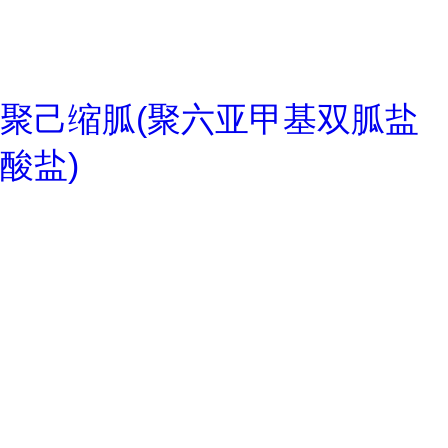
聚己缩胍(聚六亚甲基双胍盐
酸盐)