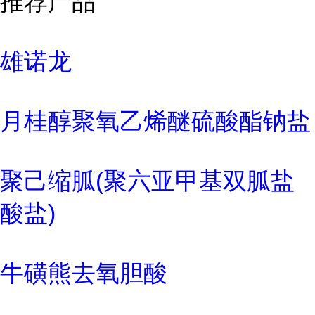
推荐产品
雄诺龙
月桂醇聚氧乙烯醚硫酸酯钠盐
聚己缩胍(聚六亚甲基双胍盐
酸盐)
牛磺熊去氧胆酸