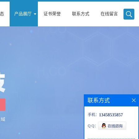
态
产品展厅
证书荣誉
联系方式
在线留言
联系方式
手机：
13458535857
Q Q：