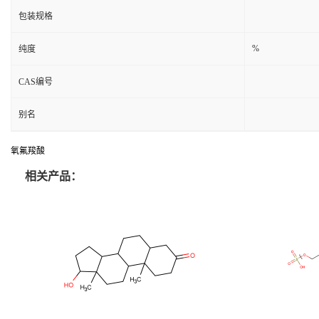
包装规格
%
纯度
CAS编号
别名
氧氟羧酸
相关产品：