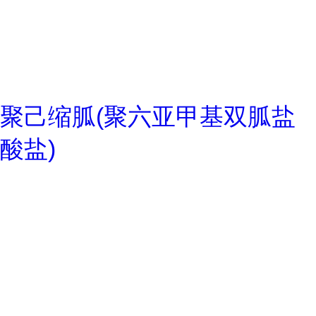
聚己缩胍(聚六亚甲基双胍盐
酸盐)