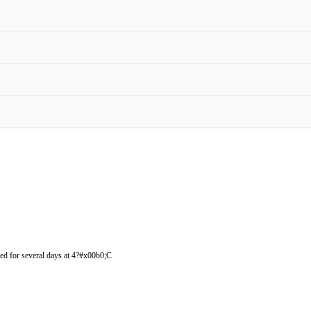
 for several days at 4?#x00b0;C