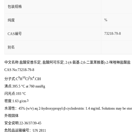
包装规格
%
纯度
73218-79-8
CAS编号
别名
中文名称:盐酸安普乐定; 盐酸阿可乐定; 2-(4-氨基-2,6-二氯苯胺基)-2-咪唑啉盐酸盐
CAS No:73218-79-8
9
10
2
4
分子式:C
H
Cl
N
.ClH
沸点:395.5 °C at 760 mmHg
闪光点:193 °C
3
密度:1.63 g/cm
水溶性：45% (w/v) aq 2-hydroxypropyl-β-cyclodextrin: 1.4 mg/mL Solutions may be stored
外观固体
安全说明:22-36/37/39-45
危险品运输编号：UN 2811