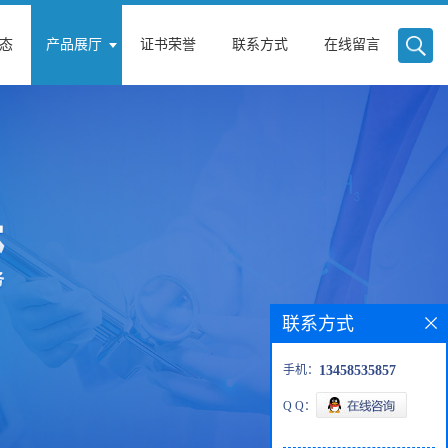
态
产品展厅
证书荣誉
联系方式
在线留言
联系方式
手机：
13458535857
Q Q：