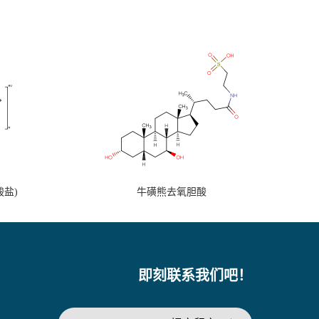
盐)
牛磺熊去氧胆酸
即刻联系我们吧！