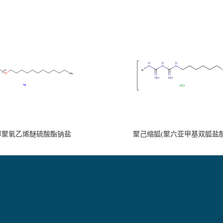
醇聚氧乙烯醚硫酸酯钠盐
聚己缩胍(聚六亚甲基双胍盐酸