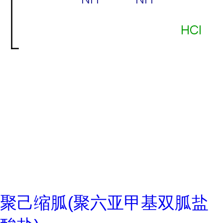
聚己缩胍(聚六亚甲基双胍盐