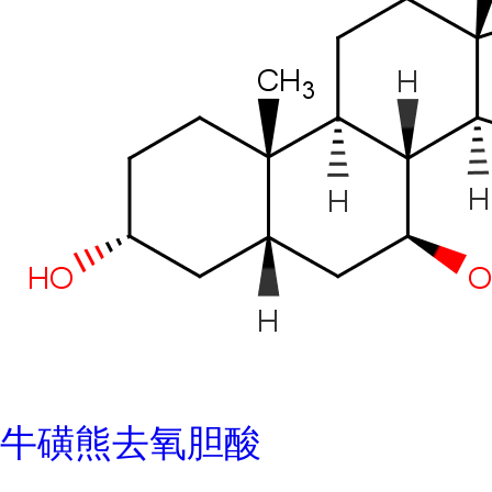
牛磺熊去氧胆酸