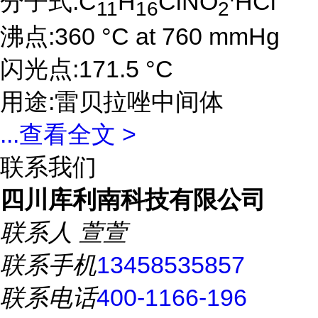
分子式:C
H
ClNO
HCl
11
16
2
沸点:360 °C at 760 mmHg
闪光点:171.5 °C
用途:雷贝拉唑中间体
...
查看全文 >
联系我们
四川库利南科技有限公司
联系人
萱萱
联系手机
13458535857
联系电话
400-1166-196