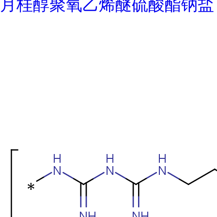
月桂醇聚氧乙烯醚硫酸酯钠盐