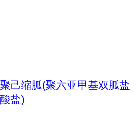
聚己缩胍(聚六亚甲基双胍盐
酸盐)