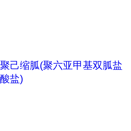
聚己缩胍(聚六亚甲基双胍盐
酸盐)