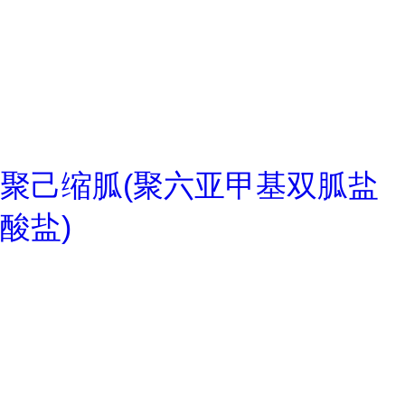
聚己缩胍(聚六亚甲基双胍盐
酸盐)