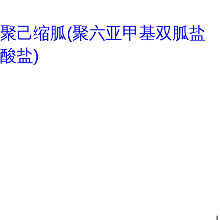
聚己缩胍(聚六亚甲基双胍盐
酸盐)