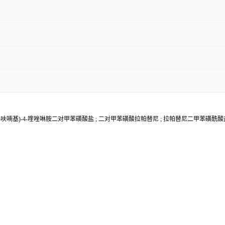
基)甲基)-2-呋喃基)-4-喹唑啉胺二对甲苯磺酸盐 ; 二对甲苯磺酸拉帕替尼 ; 拉帕替尼二甲苯磺酰