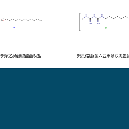
醇聚氧乙烯醚硫酸酯钠盐
聚己缩胍(聚六亚甲基双胍盐酸