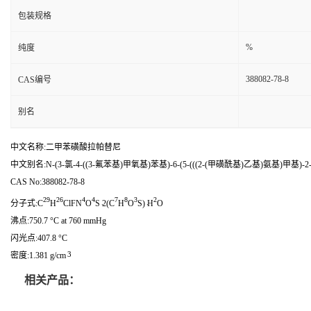
包装规格
%
纯度
388082-78-8
CAS编号
别名
中文名称:二甲苯磺酸拉帕替尼
中文别名:N-(3-氯-4-((3-氟苯基)甲氧基)苯基)-6-(5-(((2-(甲磺酰基)乙基)氨
CAS No:388082-78-8
29
26
4
4
7
8
3
2
.
.
分子式:C
H
ClFN
O
S
2(C
H
O
S)
H
O
沸点:750.7 °C at 760 mmHg
闪光点:407.8 °C
3
密度:1.381 g/cm
相关产品：