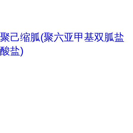
聚己缩胍(聚六亚甲基双胍盐
酸盐)