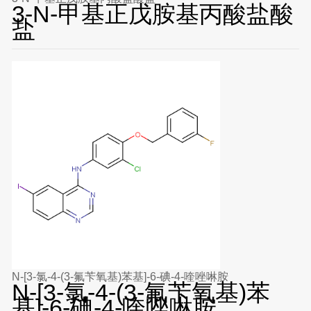
3-N-甲基正戊胺基丙酸盐酸
盐
N-[3-氯-4-(3-氟苄氧基)苯基]-6-碘-4-喹唑啉胺
N-[3-氯-4-(3-氟苄氧基)苯
基]-6-碘-4-喹唑啉胺