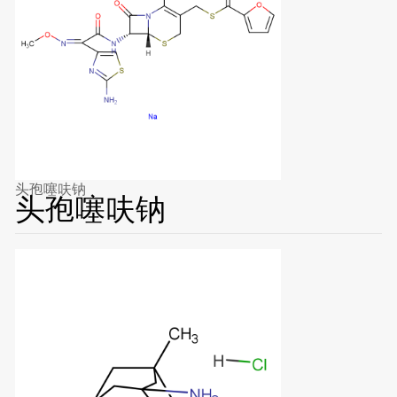
头孢噻呋钠
头孢噻呋钠