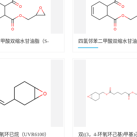
甲酸双缩水甘油脂（S-
四氢邻苯二甲酸双缩水甘油
Y184）
182） （CY183）
氧环已烷（UVR6100）
双((3，4-环氧环己基)甲基