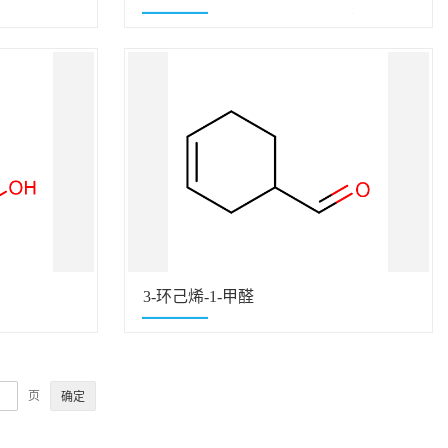
酸酯 (UVR-6110，6103，6105）
3-环己烯-1-甲醛
页