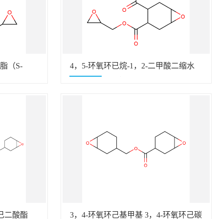
脂（S-
4，5-环氧环已烷-1，2-二甲酸二缩水
甘油酯（S-186）
)己二酸酯
3，4-环氧环己基甲基 3，4-环氧环己碳