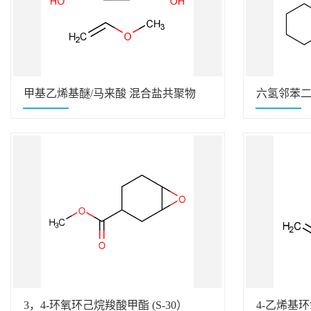
甲基乙烯基醚/马来酸 混合盐共聚物
六氢邻苯二
184） （C
3，4-环氧环己烷羧酸甲酯 (S-30）
4-乙烯基环