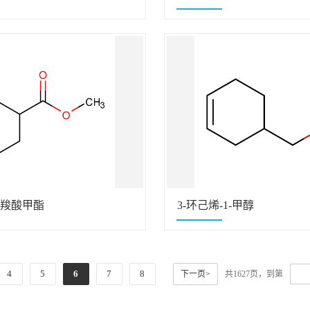
(UVR-6128)
1-羧酸甲酯
3-环己烯-1-甲醇
4
5
6
7
8
下一页>
共1627页，到第