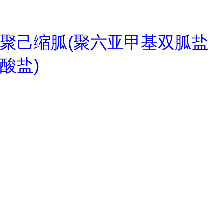
聚己缩胍(聚六亚甲基双胍盐
酸盐)