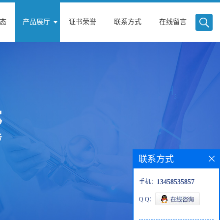
态
产品展厅
证书荣誉
联系方式
在线留言
联系方式
手机：
13458535857
Q Q：