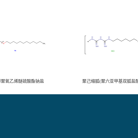
醇聚氧乙烯醚硫酸酯钠盐
聚己缩胍(聚六亚甲基双胍盐酸