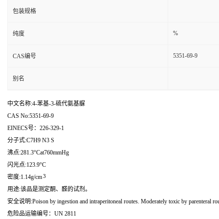
包装规格
%
纯度
5351-69-9
CAS编号
别名
中文名称:4-苯基-3-硫代氨基脲
CAS No:5351-69-9
EINECS号：226-329-1
分子式:C7H9 N3 S
沸点:281.3°Cat760mmHg
闪光点:123.9°C
3
密度:1.14g/cm
用途:该品是测定酮、醛的试剂。
安全说明:Poison by ingestion and intraperitoneal routes. Moderately toxic by parenteral ro
危险品运输编号：UN 2811