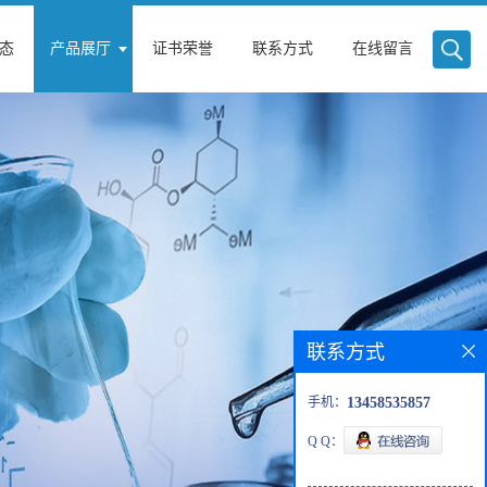
态
产品展厅
证书荣誉
联系方式
在线留言
联系方式
手机：
13458535857
Q Q：