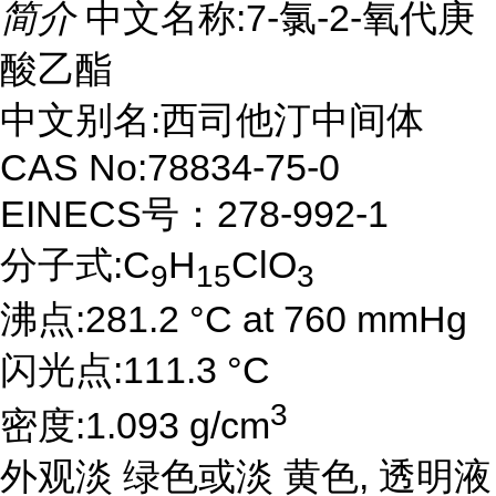
简介
中文名称:7-氯-2-氧代庚
酸乙酯
中文别名:西司他汀中间体
CAS No:78834-75-0
EINECS号：278-992-1
分子式:C
H
ClO
9
15
3
沸点:281.2 °C at 760 mmHg
闪光点:111.3 °C
3
密度:1.093 g/cm
外观淡 绿色或淡 黄色, 透明液