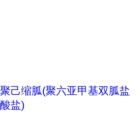
聚己缩胍(聚六亚甲基双胍盐
酸盐)