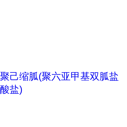
聚己缩胍(聚六亚甲基双胍盐
酸盐)