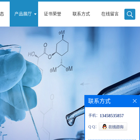
态
产品展厅
证书荣誉
联系方式
在线留言
联系方式
手机：
13458535857
Q Q：