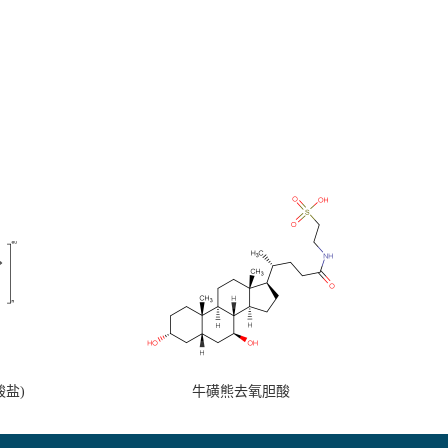
盐)
牛磺熊去氧胆酸