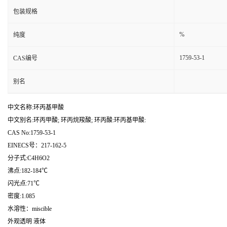
包装规格
%
纯度
1759-53-1
CAS编号
别名
中文名称:环丙基甲酸
中文别名:环丙甲酸; 环丙烷羧酸; 环丙酸:环丙基甲酸:
CAS No:1759-53-1
EINECS号：217-162-5
分子式:C4H6O2
沸点:182-184℃
闪光点:71℃
密度:1.085
水溶性：miscible
外观透明 液体