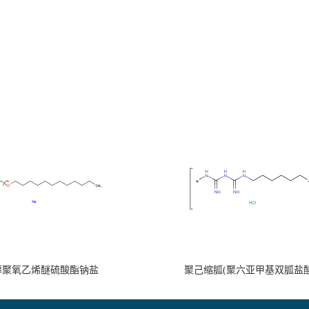
醇聚氧乙烯醚硫酸酯钠盐
聚己缩胍(聚六亚甲基双胍盐酸