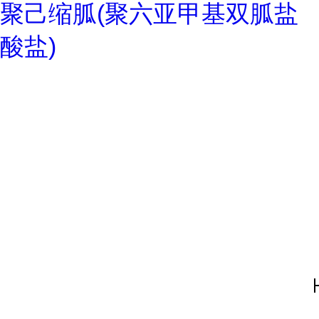
聚己缩胍(聚六亚甲基双胍盐
酸盐)