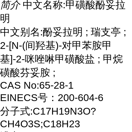
简介
中文名称:甲磺酸酚妥拉
明
中文别名:酚妥拉明 ; 瑞支亭 ;
2-[N-(间羟基)-对甲苯胺甲
基]-2-咪唑啉甲磺酸盐 ; 甲烷
磺酸芬妥胺 ;
CAS No:65-28-1
EINECS号：200-604-6
分子式:C17H19N3O?
CH4O3S;C18H23