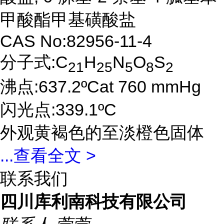
甲酸酯甲基磺酸盐
CAS No:82956-11-4
分子式:C
H
N
O
S
21
25
5
8
2
沸点:637.2ºCat 760 mmHg
闪光点:339.1ºC
外观黄褐色的至淡橙色固体
...
查看全文 >
联系我们
四川库利南科技有限公司