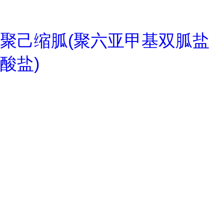
聚己缩胍(聚六亚甲基双胍盐
酸盐)