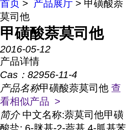
首页
>
产品展厅
> 甲磺酸萘
莫司他
甲磺酸萘莫司他
2016-05-12
产品详情
Cas：
82956-11-4
产品名称
甲磺酸萘莫司他
查
看相似产品 >
简介
中文名称:萘莫司他甲磺
酸盐; 6-脒基-2-萘基 4-胍基苯