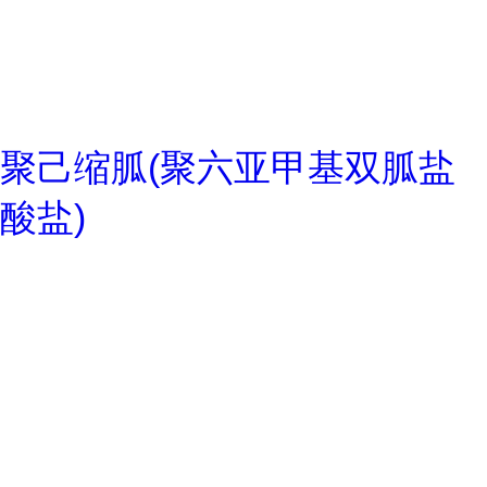
聚己缩胍(聚六亚甲基双胍盐
酸盐)