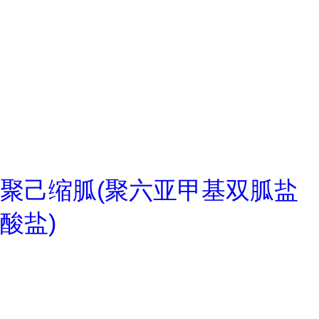
聚己缩胍(聚六亚甲基双胍盐
酸盐)