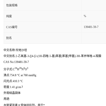
包装规格
%
纯度
139481-59-7
CAS编号
别名
中文名称:坎地沙坦
中文别名:2-乙氧基-3-[[4-[2-(1H-四唑-5-基)苯基]苯基]甲基]-3H-苯并咪唑-4-羧酸
CAS No:139481-59-7
24
20
6
3
分子式:C
H
N
O
沸点:754.8 °C at 760 mmHg
闪光点:410.3 °C
3
密度:1.41 g/cm
外观结晶固体
用途:
血管紧张素Ⅱ受体拮抗剂，用于*