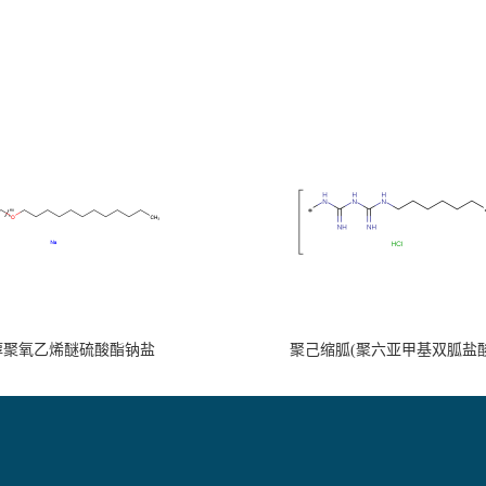
醇聚氧乙烯醚硫酸酯钠盐
聚己缩胍(聚六亚甲基双胍盐酸