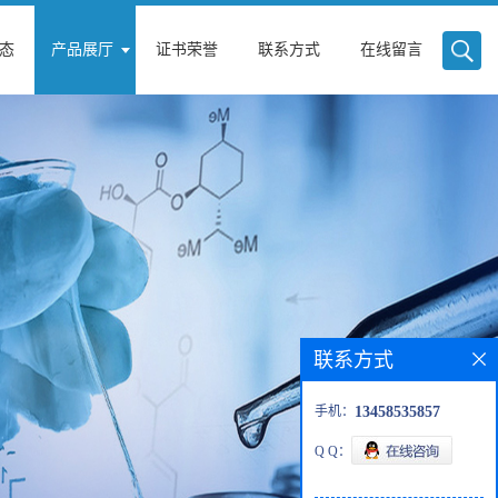
态
产品展厅
证书荣誉
联系方式
在线留言
联系方式
手机：
13458535857
Q Q：