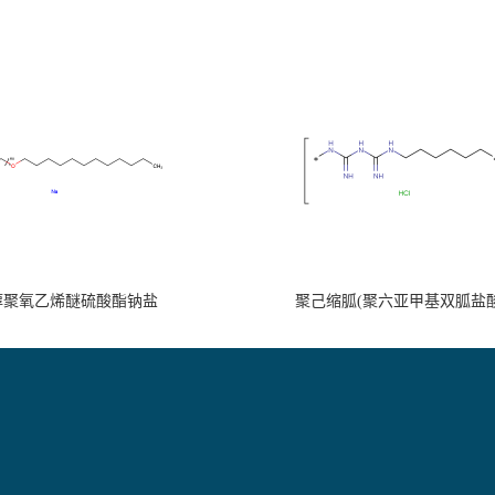
醇聚氧乙烯醚硫酸酯钠盐
聚己缩胍(聚六亚甲基双胍盐酸