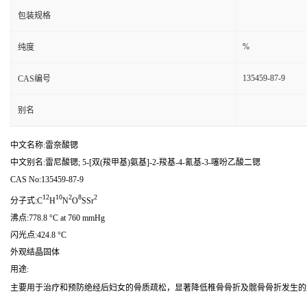
包装规格
%
纯度
135459-87-9
CAS编号
别名
中文名称:雷奈酸锶
中文别名:雷尼酸锶; 5-[双(羧甲基)氨基]-2-羧基-4-氰基-3-噻吩乙酸二锶
CAS No:135459-87-9
12
10
2
8
2
分子式:C
H
N
O
SSr
沸点:778.8 °C at 760 mmHg
闪光点:424.8 °C
外观结晶固体
用途:
主要用于治疗和预防绝经后妇女的骨质疏松，显著降低椎骨骨折及髋骨骨折发生的