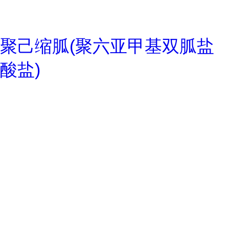
聚己缩胍(聚六亚甲基双胍盐
酸盐)