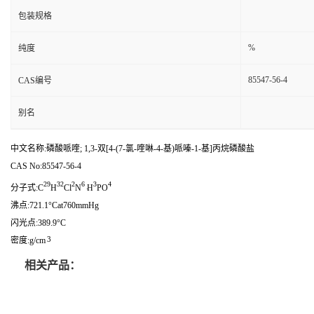
包装规格
%
纯度
85547-56-4
CAS编号
别名
中文名称:磷酸哌喹; 1,3-双[4-(7-氯-喹啉-4-基)哌嗪-1-基]丙烷磷酸盐
CAS No:85547-56-4
29
32
2
6
3
4
.
分子式:C
H
Cl
N
H
PO
沸点:721.1°Cat760mmHg
闪光点:389.9°C
3
密度:g/cm
相关产品：