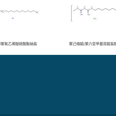
醇聚氧乙烯醚硫酸酯钠盐
聚己缩胍(聚六亚甲基双胍盐酸