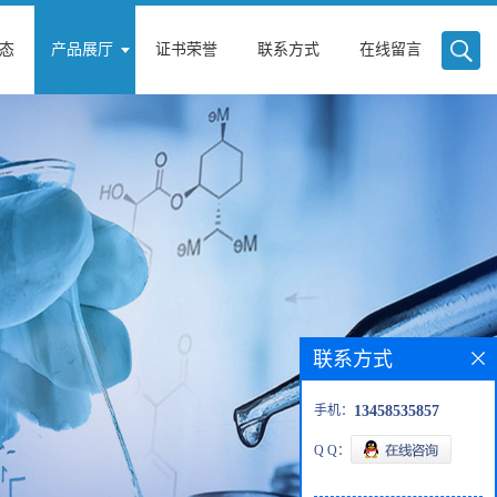
态
产品展厅
证书荣誉
联系方式
在线留言
联系方式
手机：
13458535857
Q Q：