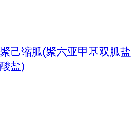
聚己缩胍(聚六亚甲基双胍盐
酸盐)