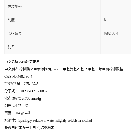
包装规格
%
纯度
4682-36-4
CAS编号
别名
中文名称:枸?酸?芬那君
中文别名:柠檬酸邻甲苯海拉明; beta-二甲基氨基乙基-2-甲基二苯甲醚柠檬酸盐
CAS No:4682-36-4
EINECS号：225-137-5
分子式:C18H23NO?C6H8O7
沸点:363ºC at 760 mmHg
闪光点:107.1 ºC
3
密度:1.014 g/cm
水溶性：Sparingly soluble in water, slightly soluble in alcohol
外观白色或近乎于白色,结晶粉末