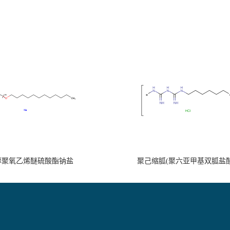
醇聚氧乙烯醚硫酸酯钠盐
聚己缩胍(聚六亚甲基双胍盐酸