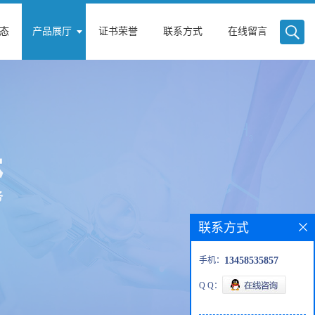
态
产品展厅
证书荣誉
联系方式
在线留言
联系方式
手机：
13458535857
Q Q：