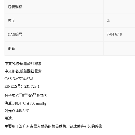
包装规格
%
纯度
7704-67-8
CAS编号
别名
中文名称:硫氰酸红霉素
中文别名:硫氰酸红霉素
CAS No:7704-67-8
EINECS号：231-723-1
37
67
13
.
分子式:C
H
NO
HCNS
沸点:818.4 °C at 760 mmHg
闪光点:448.8 °C
用途:
主要用于治疗对青霉素耐药的葡萄球菌、链球菌等引起的感染