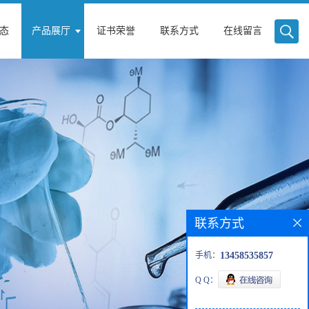
态
产品展厅
证书荣誉
联系方式
在线留言
联系方式
手机：
13458535857
Q Q：