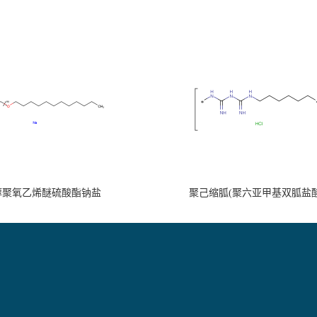
醇聚氧乙烯醚硫酸酯钠盐
聚己缩胍(聚六亚甲基双胍盐酸