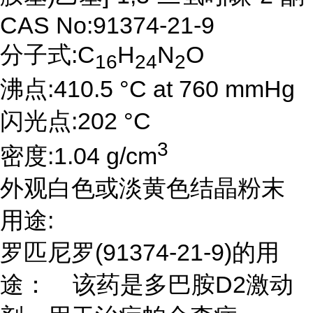
CAS No:91374-21-9
分子式:C
H
N
O
16
24
2
沸点:410.5 °C at 760 mmHg
闪光点:202 °C
3
密度:1.04 g/cm
外观白色或淡黄色结晶粉末
用途:
罗匹尼罗(91374-21-9)的用
途： 该药是多巴胺D2激动