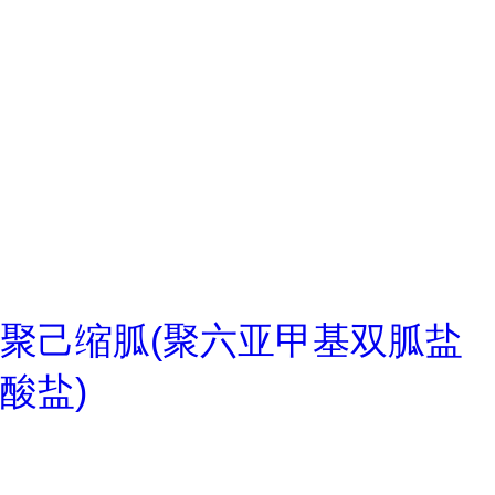
聚己缩胍(聚六亚甲基双胍盐
酸盐)