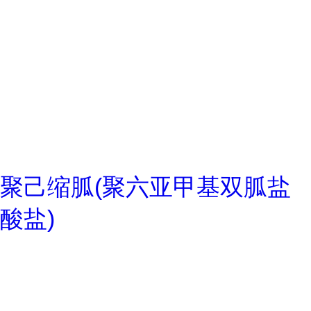
聚己缩胍(聚六亚甲基双胍盐
酸盐)