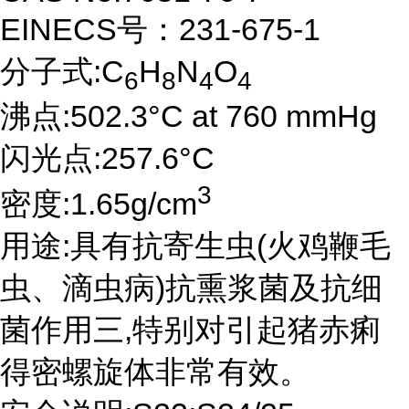
EINECS号：231-675-1
分子式:C
H
N
O
6
8
4
4
沸点:502.3°C at 760 mmHg
闪光点:257.6°C
3
密度:1.65g/cm
用途:具有抗寄生虫(火鸡鞭毛
虫、滴虫病)抗熏浆菌及抗细
菌作用三,特别对引起猪赤痢
得密螺旋体非常有效。