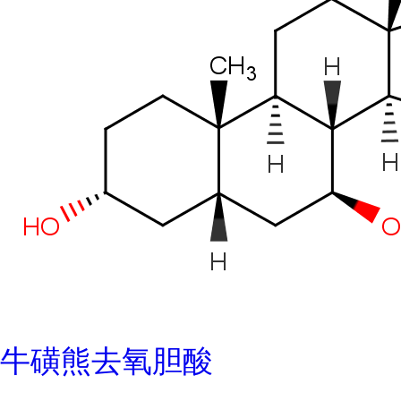
牛磺熊去氧胆酸