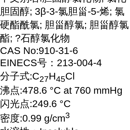
胆固醇; 3β-3-氯胆甾-5-烯; 氯
硬酯酰氯; 胆甾醇氯; 胆甾醇氯
酯; ?石醇氯化物
CAS No:910-31-6
EINECS号：213-004-4
分子式:C
H
Cl
27
45
沸点:478.6 °C at 760 mmHg
闪光点:249.6 °C
3
密度:0.99 g/cm