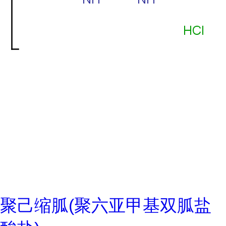
聚己缩胍(聚六亚甲基双胍盐