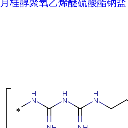
月桂醇聚氧乙烯醚硫酸酯钠盐