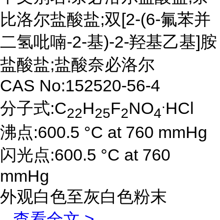
比洛尔盐酸盐;双[2-(6-氟苯并
二氢吡喃-2-基)-2-羟基乙基]胺
盐酸盐;盐酸奈必洛尔
CAS No:152520-56-4
.
分子式:C
H
F
NO
HCl
22
25
2
4
沸点:600.5 °C at 760 mmHg
闪光点:600.5 °C at 760
mmHg
外观白色至灰白色粉末
...
查看全文 >