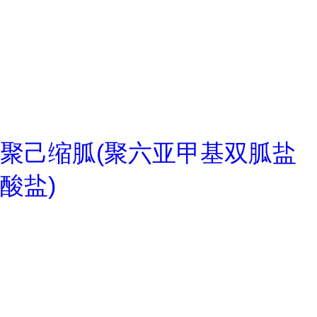
聚己缩胍(聚六亚甲基双胍盐
酸盐)