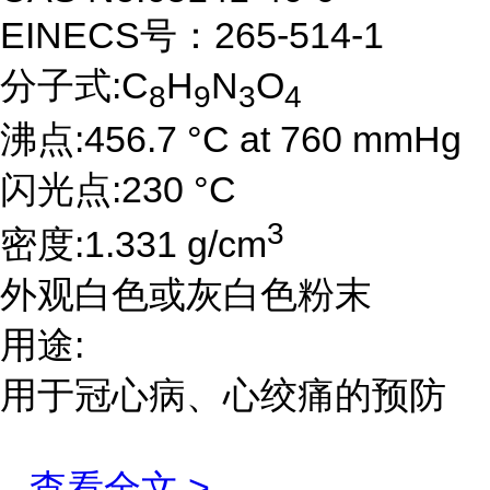
EINECS号：265-514-1
分子式:C
H
N
O
8
9
3
4
沸点:456.7 °C at 760 mmHg
闪光点:230 °C
3
密度:1.331 g/cm
外观白色或灰白色粉末
用途:
用于冠心病、心绞痛的预防
...
查看全文 >