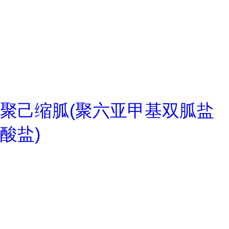
聚己缩胍(聚六亚甲基双胍盐
酸盐)