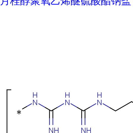
月桂醇聚氧乙烯醚硫酸酯钠盐