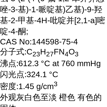
唑-3-基)-1-哌啶基)乙基)-9-羟
基-2-甲基-4H-吡啶并[2,1-a]嘧
啶-4-酮;
CAS No:144598-75-4
分子式:C
H
FN
O
23
27
4
3
沸点:612.3 °C at 760 mmHg
闪光点:324.1 °C
3
密度:1.45 g/cm
外观灰白色至淡 橙色 有色的