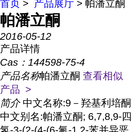
首页
>
产品展厅
> 帕潘立酮
帕潘立酮
2016-05-12
产品详情
Cas：
144598-75-4
产品名称
帕潘立酮
查看相似
产品 >
简介
中文名称:9－羟基利培酮
中文别名:帕潘立酮; 6,7,8,9-四
氢-3-(2-(4-(6-氟-1,2-苯并异恶