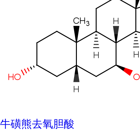
牛磺熊去氧胆酸