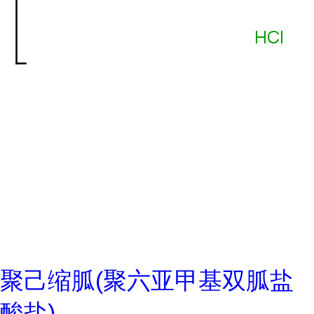
聚己缩胍(聚六亚甲基双胍盐
酸盐)